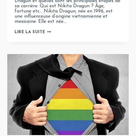
Dragun et quelles sont les principales étapes de
sa carrière. Qui est Nikita Dragun ? Âge,
fortune etc… Nikita Dragun, née en 1996, est
une influenceuse d’origine vietnamienne et
mexicaine. Elle est née…
NIKITA
LIRE LA SUITE
DRAGUN
:
FIGURE
TRANSGENRE
DE
LA
NOUVELLE
GÉNÉRATION