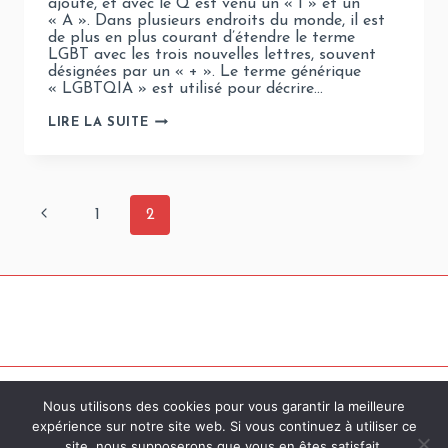
ajouté, et avec le Q est venu un « I » et un
« A ». Dans plusieurs endroits du monde, il est
de plus en plus courant d’étendre le terme
LGBT avec les trois nouvelles lettres, souvent
désignées par un « + ». Le terme générique
« LGBTQIA » est utilisé pour décrire…
LGBTQQIP2SAA
LIRE LA SUITE
:
SIGNIFICATION
&
ORIGINE
Navigation
Page
1
2
de
précédente
page
Nous utilisons des cookies pour vous garantir la meilleure
Contact
Mentions Légales
CGV
© 2026
expérience sur notre site web. Si vous continuez à utiliser ce
Politique de Confidentialité
Rainbowiz
site, nous supposerons que vous en êtes satisfait.