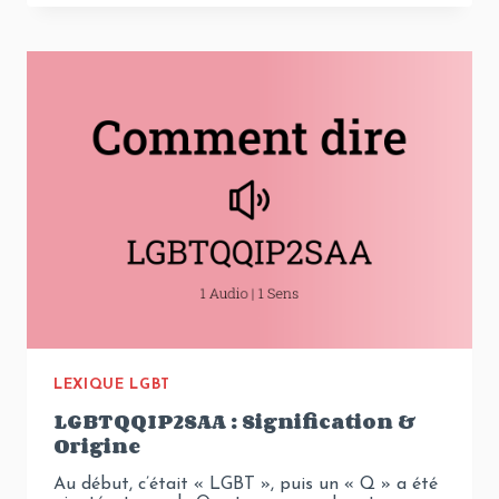
QU’ÊTRE
UN
HÉTÉRO
CURIEUX
?
LEXIQUE LGBT
LGBTQQIP2SAA : Signification &
Origine
Au début, c’était « LGBT », puis un « Q » a été