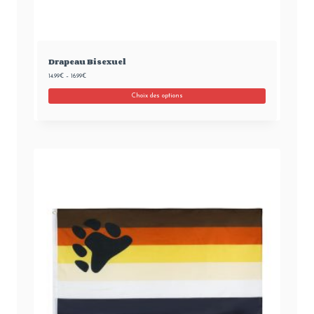
Drapeau Bisexuel
14.99
€
–
16.99
€
Choix des options