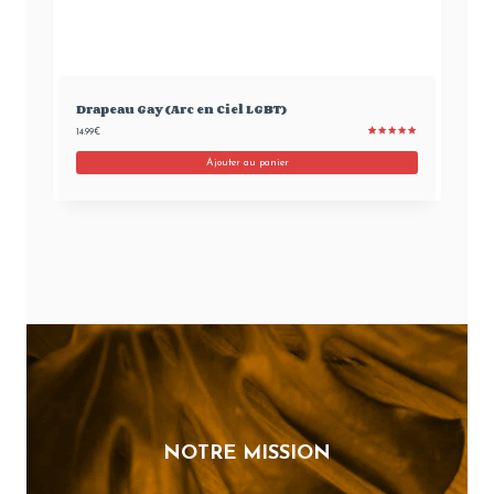
Drapeau Gay (Arc en Ciel LGBT)
14.99
€
Noté
1
5.00
sur 5 basé
Ajouter au panier
sur
notation
client
NOTRE MISSION