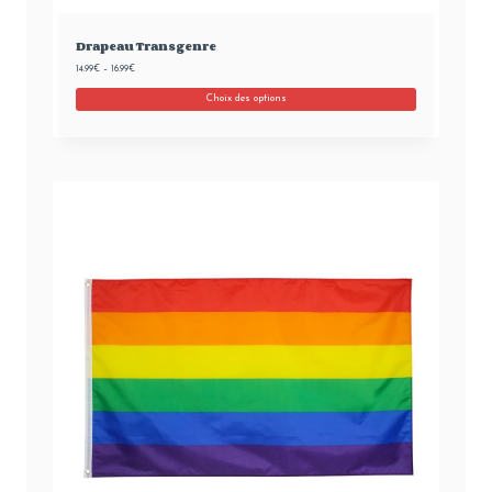
Drapeau Transgenre
14.99
€
–
16.99
€
Choix des options