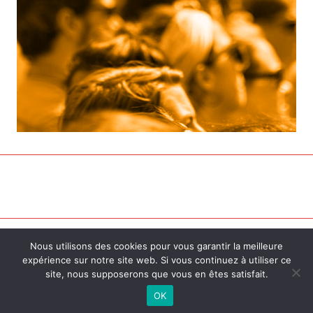
Nous utilisons des cookies pour vous garantir la meilleure
Contact
Mentions Légales
CGV
© 2026
expérience sur notre site web. Si vous continuez à utiliser ce
Politique de Confidentialité
Rainbowiz
site, nous supposerons que vous en êtes satisfait.
Blog LGBT
Rencontre LGBT
OK