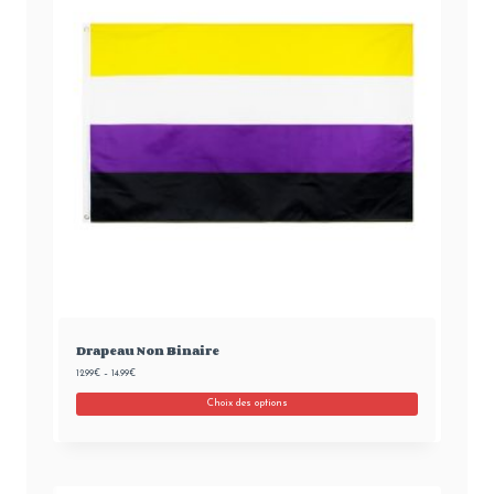
Drapeau Non Binaire
12.99
€
–
14.99
€
Choix des options