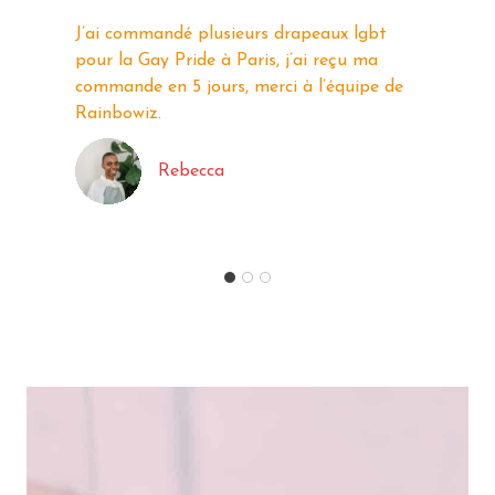
J’ai commandé le
Sweat LGBT
à l’effigie du
drapeau lesbienne, une pépite, je
recommande Rainbowiz.
Sarah Laurent