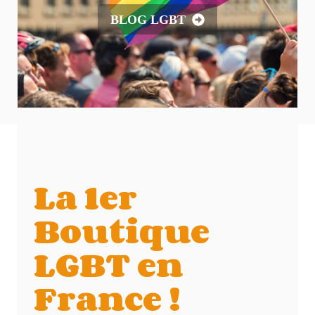
BLOG LGBT
La 1er
Boutique
LGBT en
France !