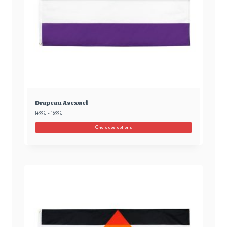
Drapeau Asexuel
14.99
€
–
16.99
€
Choix des options