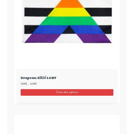
Drapeau Allié LGBT
12.99
€
–
14.99
€
Choix des options