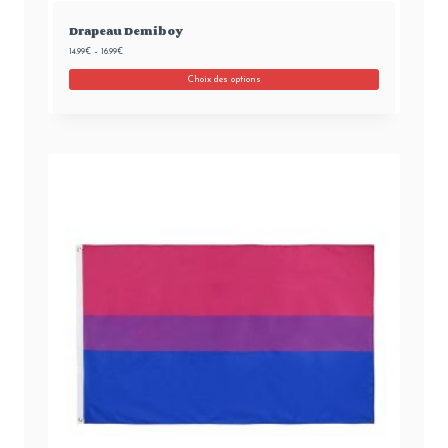
Drapeau Demiboy
14.99
€
–
16.99
€
Choix des options