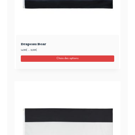
Drapeau Bear
14.99
€
–
16.99
€
Choix des options