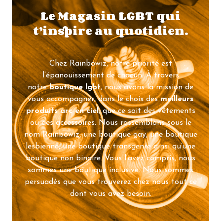
Le Magasin LGBT qui
t’inspire au quotidien.
Chez Rainbowiz, notre priorité est
l’épanouissement de chacun. À travers
notre
boutique lgbt
, nous avons la mission de
vous accompagner, dans le choix des
meilleurs
produits arc en ciel
, que ce soit des vêtements
ou des accessoires. Nous rassemblons sous le
nom Rainbowiz, une boutique gay, une boutique
lesbienne, une boutique transgenre ainsi qu’une
boutique non binaire. Vous l’avez compris, nous
sommes une boutique inclusive. Nous sommes
persuadés que vous trouverez chez nous tout ce
dont vous avez besoin.