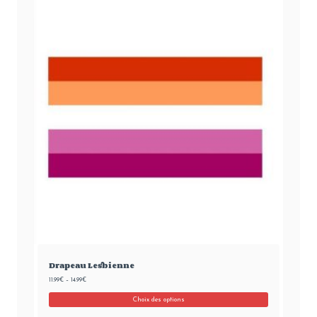
Drapeau Lesbienne
11.99
€
–
14.99
€
Choix des options