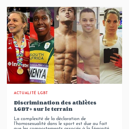
LA
COMMUNAUTÉ
LGBT
AU
TRAVAIL
ACTUALITÉ LGBT
Discrimination des athlètes
LGBT+ sur le terrain
La complexité de la déclaration de
l’homosexualité dans le sport est due au fait
que les comportements associés à la féminité