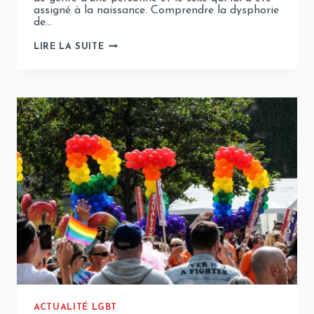
assigné à la naissance. Comprendre la dysphorie
de…
QU’EST
LIRE LA SUITE
CE
QUE
LA
DYSPHORIE
DE
GENRE
?
ACTUALITÉ LGBT