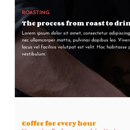
ROASTING
The process from roast to dri
Lorem ipsum dolor sit amet, consectetur adipiscing el
nec ullamcorper mattis, pulvinar dapibus leo. Viv
lacus vel facilisis volutpat est velit. Hac habitasse
vestibulum.
Coffee for every hour