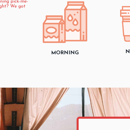
ning pick-me-
ight? We got
N
MORNING