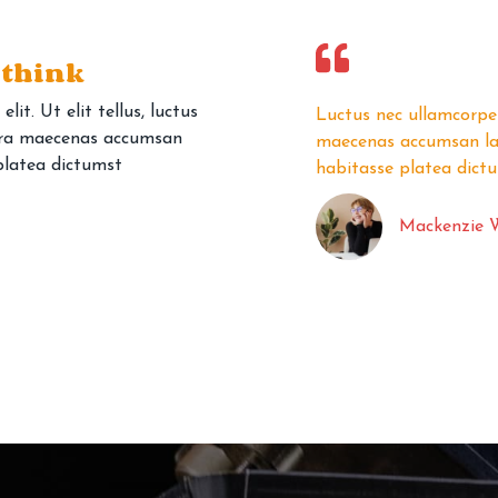
 think
it. Ut elit tellus, luctus
apibus leo. Viverra
Luctus nec ullamcorper
erra maecenas accumsan
tpat est velit. Hac
maecenas accumsan lacu
 platea dictumst
habitasse platea dict
Mackenzie W