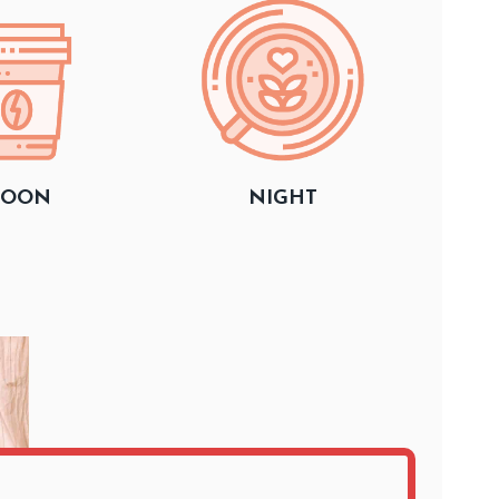
OON
NIGHT