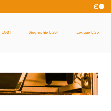
0
é LGBT
Biographie LGBT
Lexique LGBT