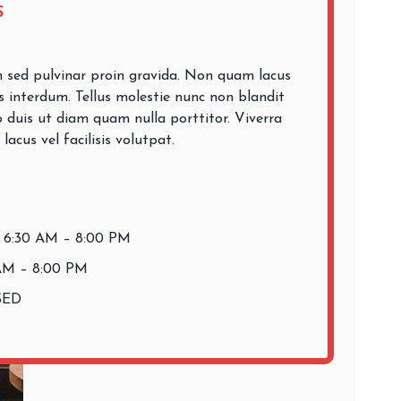
S
 sed pulvinar proin gravida. Non quam lacus
s interdum. Tellus molestie nunc non blandit
 duis ut diam quam nulla porttitor. Viverra
cus vel facilisis volutpat.
: 6:30 AM – 8:00 PM
 AM – 8:00 PM
SED