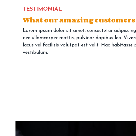
TESTIMONIAL
What our amazing customers
Lorem ipsum dolor sit amet, consectetur adipiscing el
Luctus nec ullamcorper mattis, pulvinar d
nec ullamcorper mattis, pulvinar dapibus leo. Viv
maecenas accumsan lacus vel facilisis volu
lacus vel facilisis volutpat est velit. Hac habitasse
habitasse platea dictumst vestibulum.
vestibulum.
Rebecca Laxton