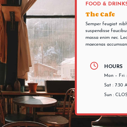
FOOD & DRINK
The Cafe
Semper feugiat nibh
suspendisse faucibu
massa enim nec. Leo
maecenas accumsan la
HOURS
Mon – Fri 
Sat : 7:30
Sun : CLO