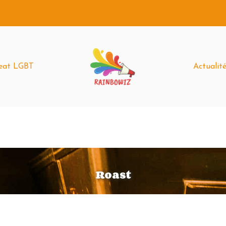
weat LGBT
Actualit
Roast